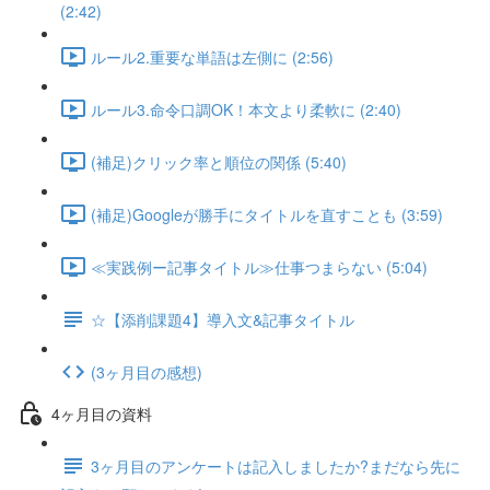
(2:42)
ルール2.重要な単語は左側に (2:56)
ルール3.命令口調OK！本文より柔軟に (2:40)
(補足)クリック率と順位の関係 (5:40)
(補足)Googleが勝手にタイトルを直すことも (3:59)
≪実践例ー記事タイトル≫仕事つまらない (5:04)
☆【添削課題4】導入文&記事タイトル
(3ヶ月目の感想)
4ヶ月目の資料
3ヶ月目のアンケートは記入しましたか?まだなら先に