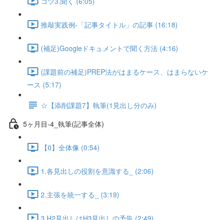
コツ3.聞く (6:05)
推敲実践例-「記事タイトル」の記事 (16:18)
(補足)Googleドキュメントで聞く方法 (4:16)
(課題前の補足)PREP法がはまるケース、はまらないケ
ース (5:17)
☆【添削課題7】執筆(1見出し分のみ)
5ヶ月目-4_執筆(記事全体)
【0】全体像 (0:54)
1.各見出しの役割を意識する_ (2:06)
2.主張を統一する_ (3:19)
3.H2見出しはH3見出しの予告 (2:49)