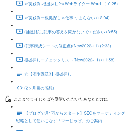
≪実践例-根拠探し2≫Webライター Word_ (10:25)
≪実践例ー根拠探し≫仕事 つまらない (12:04)
(補足)私に記事の答えを聞かないでください (3:55)
(記事構成シートの修正点)(New2022-11) (2:33)
根拠探しーチェックリスト(New2022-11) (11:58)
☆【添削課題3】根拠探し
(2ヶ月目の感想)
ここまでライじゃぱを受講いただいたあなただけに
【ブログで月1万からスタート】SEOをマーケティング
戦略として使いこなす「マーじゃぱ」のご案内