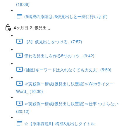
(18:06)
(5構成の添削は､6仮見出しと一緒に行います)
4ヶ月目-2_仮見出し
【3】仮見出しをつける_ (7:57)
伝わる見出しを作る5つのコツ_ (9:42)
(補足)キーワードは入れなくても大丈夫_ (5:50)
≪実践例ー構成(仮見出し決定後)≫Webライター
Word_ (10:30)
≪実践例ー構成(仮見出し決定後)≫仕事 つまらない
(20:12)
☆【添削課題6】構成&見出しタイトル