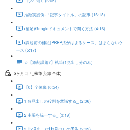
コツ3.聞く (6:05)
推敲実践例-「記事タイトル」の記事 (16:18)
(補足)Googleドキュメントで聞く方法 (4:16)
(課題前の補足)PREP法がはまるケース、はまらないケ
ース (5:17)
☆【添削課題7】執筆(1見出し分のみ)
5ヶ月目-4_執筆(記事全体)
【0】全体像 (0:54)
1.各見出しの役割を意識する_ (2:06)
2.主張を統一する_ (3:19)
3.H2見出しはH3見出しの予告 (2:49)