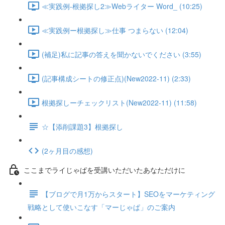
≪実践例-根拠探し2≫Webライター Word_ (10:25)
≪実践例ー根拠探し≫仕事 つまらない (12:04)
(補足)私に記事の答えを聞かないでください (3:55)
(記事構成シートの修正点)(New2022-11) (2:33)
根拠探しーチェックリスト(New2022-11) (11:58)
☆【添削課題3】根拠探し
(2ヶ月目の感想)
ここまでライじゃぱを受講いただいたあなただけに
【ブログで月1万からスタート】SEOをマーケティング
戦略として使いこなす「マーじゃぱ」のご案内