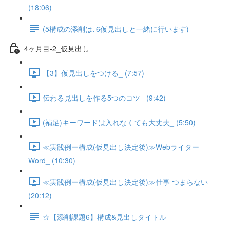
(18:06)
(5構成の添削は､6仮見出しと一緒に行います)
4ヶ月目-2_仮見出し
【3】仮見出しをつける_ (7:57)
伝わる見出しを作る5つのコツ_ (9:42)
(補足)キーワードは入れなくても大丈夫_ (5:50)
≪実践例ー構成(仮見出し決定後)≫Webライター
Word_ (10:30)
≪実践例ー構成(仮見出し決定後)≫仕事 つまらない
(20:12)
☆【添削課題6】構成&見出しタイトル