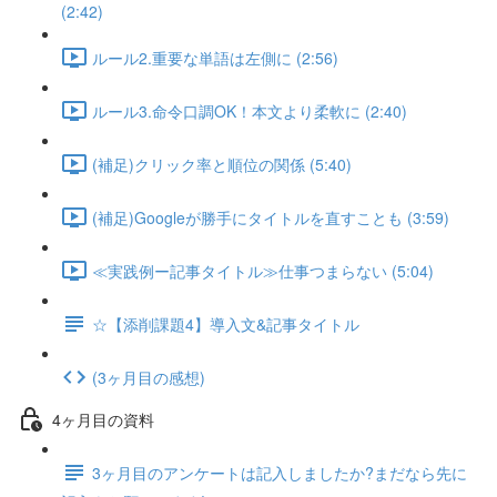
(2:42)
ルール2.重要な単語は左側に (2:56)
ルール3.命令口調OK！本文より柔軟に (2:40)
(補足)クリック率と順位の関係 (5:40)
(補足)Googleが勝手にタイトルを直すことも (3:59)
≪実践例ー記事タイトル≫仕事つまらない (5:04)
☆【添削課題4】導入文&記事タイトル
(3ヶ月目の感想)
4ヶ月目の資料
3ヶ月目のアンケートは記入しましたか?まだなら先に