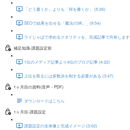
「どう書くか」よりも「何を書くか」 (5:26)
SEOで結果を出せる「魔法の3K」_ (9:54)
ライじゃぱで求めるクオリティを、完成記事で共有します(New202
補足知識-課題設定前
1位のメディア記事より4位のブログ記事 (4:22)
上位を取るには多数決を制する必要がある (3:47)
1ヶ月目の資料(音声・PDF)
ダウンロードはこちら
1ヶ月目-課題設定
課題設定の全体像と完成イメージ (3:02)