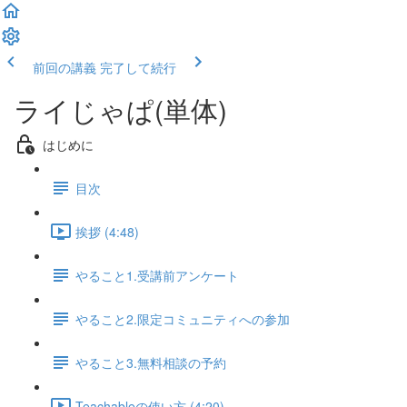
前回の講義
完了して続行
ライじゃぱ(単体)
はじめに
目次
挨拶 (4:48)
やること1.受講前アンケート
やること2.限定コミュニティへの参加
やること3.無料相談の予約
Teachableの使い方 (4:20)