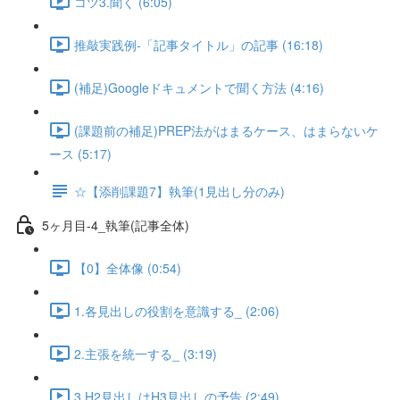
コツ3.聞く (6:05)
推敲実践例-「記事タイトル」の記事 (16:18)
(補足)Googleドキュメントで聞く方法 (4:16)
(課題前の補足)PREP法がはまるケース、はまらないケ
ース (5:17)
☆【添削課題7】執筆(1見出し分のみ)
5ヶ月目-4_執筆(記事全体)
【0】全体像 (0:54)
1.各見出しの役割を意識する_ (2:06)
2.主張を統一する_ (3:19)
3.H2見出しはH3見出しの予告 (2:49)