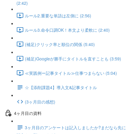
(2:42)
ルール2.重要な単語は左側に (2:56)
ルール3.命令口調OK！本文より柔軟に (2:40)
(補足)クリック率と順位の関係 (5:40)
(補足)Googleが勝手にタイトルを直すことも (3:59)
≪実践例ー記事タイトル≫仕事つまらない (5:04)
☆【添削課題4】導入文&記事タイトル
(3ヶ月目の感想)
4ヶ月目の資料
3ヶ月目のアンケートは記入しましたか?まだなら先に