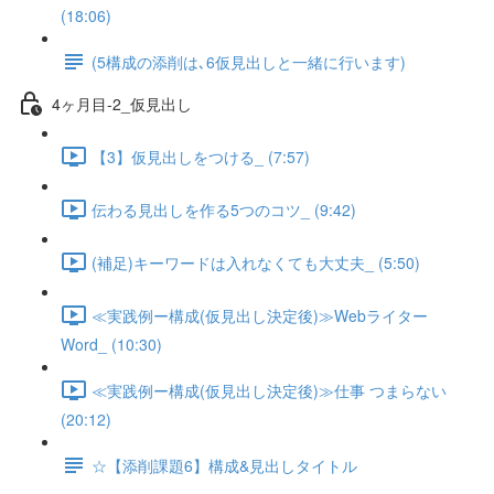
(18:06)
(5構成の添削は､6仮見出しと一緒に行います)
4ヶ月目-2_仮見出し
【3】仮見出しをつける_ (7:57)
伝わる見出しを作る5つのコツ_ (9:42)
(補足)キーワードは入れなくても大丈夫_ (5:50)
≪実践例ー構成(仮見出し決定後)≫Webライター
Word_ (10:30)
≪実践例ー構成(仮見出し決定後)≫仕事 つまらない
(20:12)
☆【添削課題6】構成&見出しタイトル