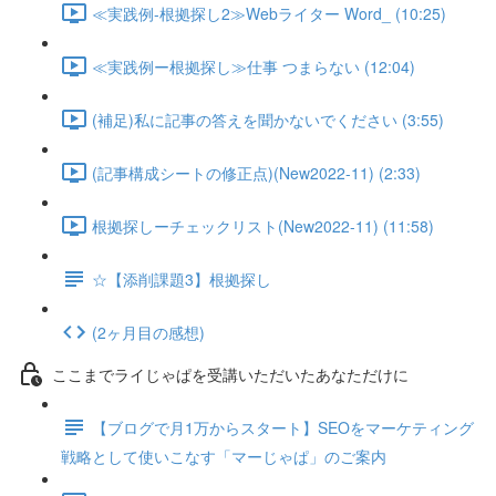
≪実践例-根拠探し2≫Webライター Word_ (10:25)
≪実践例ー根拠探し≫仕事 つまらない (12:04)
(補足)私に記事の答えを聞かないでください (3:55)
(記事構成シートの修正点)(New2022-11) (2:33)
根拠探しーチェックリスト(New2022-11) (11:58)
☆【添削課題3】根拠探し
(2ヶ月目の感想)
ここまでライじゃぱを受講いただいたあなただけに
【ブログで月1万からスタート】SEOをマーケティング
戦略として使いこなす「マーじゃぱ」のご案内