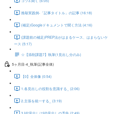
コツ3.聞く (6:05)
推敲実践例-「記事タイトル」の記事 (16:18)
(補足)Googleドキュメントで聞く方法 (4:16)
(課題前の補足)PREP法がはまるケース、はまらないケ
ース (5:17)
☆【添削課題7】執筆(1見出し分のみ)
5ヶ月目-4_執筆(記事全体)
【0】全体像 (0:54)
1.各見出しの役割を意識する_ (2:06)
2.主張を統一する_ (3:19)
3.H2見出しはH3見出しの予告 (2:49)