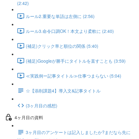
(2:42)
ルール2.重要な単語は左側に (2:56)
ルール3.命令口調OK！本文より柔軟に (2:40)
(補足)クリック率と順位の関係 (5:40)
(補足)Googleが勝手にタイトルを直すことも (3:59)
≪実践例ー記事タイトル≫仕事つまらない (5:04)
☆【添削課題4】導入文&記事タイトル
(3ヶ月目の感想)
4ヶ月目の資料
3ヶ月目のアンケートは記入しましたか?まだなら先に