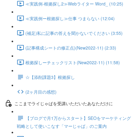
≪実践例-根拠探し2≫Webライター Word_ (10:25)
≪実践例ー根拠探し≫仕事 つまらない (12:04)
(補足)私に記事の答えを聞かないでください (3:55)
(記事構成シートの修正点)(New2022-11) (2:33)
根拠探しーチェックリスト(New2022-11) (11:58)
☆【添削課題3】根拠探し
(2ヶ月目の感想)
ここまでライじゃぱを受講いただいたあなただけに
【ブログで月1万からスタート】SEOをマーケティング
戦略として使いこなす「マーじゃぱ」のご案内