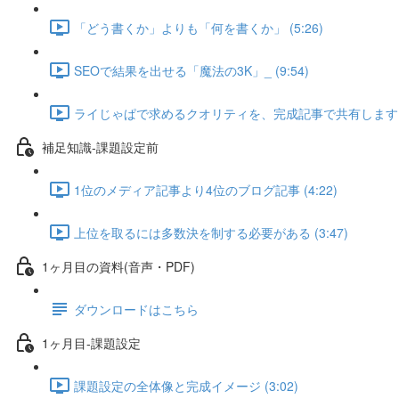
「どう書くか」よりも「何を書くか」 (5:26)
SEOで結果を出せる「魔法の3K」_ (9:54)
ライじゃぱで求めるクオリティを、完成記事で共有します(New202
補足知識-課題設定前
1位のメディア記事より4位のブログ記事 (4:22)
上位を取るには多数決を制する必要がある (3:47)
1ヶ月目の資料(音声・PDF)
ダウンロードはこちら
1ヶ月目-課題設定
課題設定の全体像と完成イメージ (3:02)