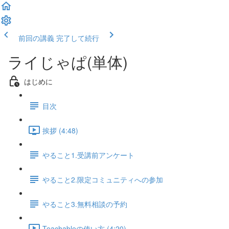
前回の講義
完了して続行
ライじゃぱ(単体)
はじめに
目次
挨拶 (4:48)
やること1.受講前アンケート
やること2.限定コミュニティへの参加
やること3.無料相談の予約
Teachableの使い方 (4:20)