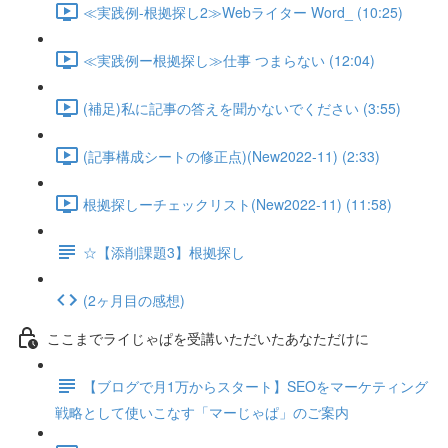
≪実践例-根拠探し2≫Webライター Word_ (10:25)
≪実践例ー根拠探し≫仕事 つまらない (12:04)
(補足)私に記事の答えを聞かないでください (3:55)
(記事構成シートの修正点)(New2022-11) (2:33)
根拠探しーチェックリスト(New2022-11) (11:58)
☆【添削課題3】根拠探し
(2ヶ月目の感想)
ここまでライじゃぱを受講いただいたあなただけに
【ブログで月1万からスタート】SEOをマーケティング
戦略として使いこなす「マーじゃぱ」のご案内