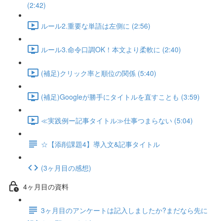
(2:42)
ルール2.重要な単語は左側に (2:56)
ルール3.命令口調OK！本文より柔軟に (2:40)
(補足)クリック率と順位の関係 (5:40)
(補足)Googleが勝手にタイトルを直すことも (3:59)
≪実践例ー記事タイトル≫仕事つまらない (5:04)
☆【添削課題4】導入文&記事タイトル
(3ヶ月目の感想)
4ヶ月目の資料
3ヶ月目のアンケートは記入しましたか?まだなら先に