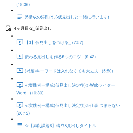
(18:06)
(5構成の添削は､6仮見出しと一緒に行います)
4ヶ月目-2_仮見出し
【3】仮見出しをつける_ (7:57)
伝わる見出しを作る5つのコツ_ (9:42)
(補足)キーワードは入れなくても大丈夫_ (5:50)
≪実践例ー構成(仮見出し決定後)≫Webライター
Word_ (10:30)
≪実践例ー構成(仮見出し決定後)≫仕事 つまらない
(20:12)
☆【添削課題6】構成&見出しタイトル