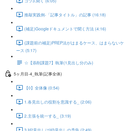
コツ3.聞く (6:05)
推敲実践例-「記事タイトル」の記事 (16:18)
(補足)Googleドキュメントで聞く方法 (4:16)
(課題前の補足)PREP法がはまるケース、はまらないケ
ース (5:17)
☆【添削課題7】執筆(1見出し分のみ)
5ヶ月目-4_執筆(記事全体)
【0】全体像 (0:54)
1.各見出しの役割を意識する_ (2:06)
2.主張を統一する_ (3:19)
3.H2見出しはH3見出しの予告 (2:49)