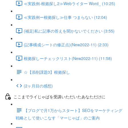
≪実践例-根拠探し2≫Webライター Word_ (10:25)
≪実践例ー根拠探し≫仕事 つまらない (12:04)
(補足)私に記事の答えを聞かないでください (3:55)
(記事構成シートの修正点)(New2022-11) (2:33)
根拠探しーチェックリスト(New2022-11) (11:58)
☆【添削課題3】根拠探し
(2ヶ月目の感想)
ここまでライじゃぱを受講いただいたあなただけに
【ブログで月1万からスタート】SEOをマーケティング
戦略として使いこなす「マーじゃぱ」のご案内