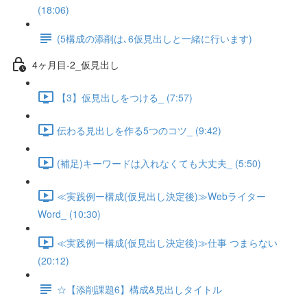
(18:06)
(5構成の添削は､6仮見出しと一緒に行います)
4ヶ月目-2_仮見出し
【3】仮見出しをつける_ (7:57)
伝わる見出しを作る5つのコツ_ (9:42)
(補足)キーワードは入れなくても大丈夫_ (5:50)
≪実践例ー構成(仮見出し決定後)≫Webライター
Word_ (10:30)
≪実践例ー構成(仮見出し決定後)≫仕事 つまらない
(20:12)
☆【添削課題6】構成&見出しタイトル