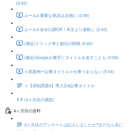
(2:42)
ルール2.重要な単語は左側に (2:56)
ルール3.命令口調OK！本文より柔軟に (2:40)
(補足)クリック率と順位の関係 (5:40)
(補足)Googleが勝手にタイトルを直すことも (3:59)
≪実践例ー記事タイトル≫仕事つまらない (5:04)
☆【添削課題4】導入文&記事タイトル
(3ヶ月目の感想)
4ヶ月目の資料
3ヶ月目のアンケートは記入しましたか?まだなら先に