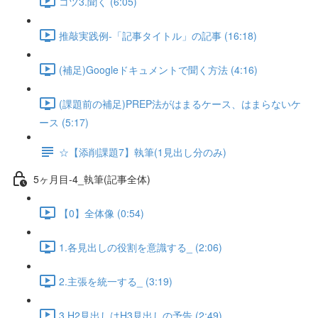
コツ3.聞く (6:05)
推敲実践例-「記事タイトル」の記事 (16:18)
(補足)Googleドキュメントで聞く方法 (4:16)
(課題前の補足)PREP法がはまるケース、はまらないケ
ース (5:17)
☆【添削課題7】執筆(1見出し分のみ)
5ヶ月目-4_執筆(記事全体)
【0】全体像 (0:54)
1.各見出しの役割を意識する_ (2:06)
2.主張を統一する_ (3:19)
3.H2見出しはH3見出しの予告 (2:49)