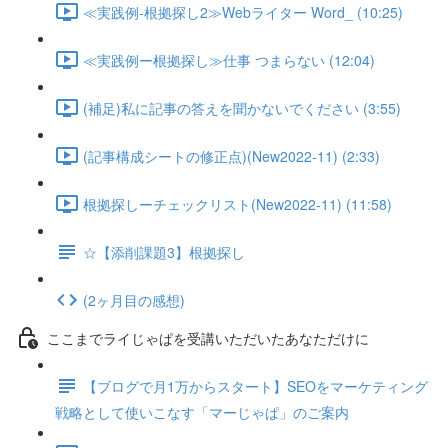
≪実践例-根拠探し2≫Webライター Word_ (10:25)
≪実践例ー根拠探し≫仕事 つまらない (12:04)
(補足)私に記事の答えを聞かないでください (3:55)
(記事構成シートの修正点)(New2022-11) (2:33)
根拠探しーチェックリスト(New2022-11) (11:58)
☆【添削課題3】根拠探し
(2ヶ月目の感想)
ここまでライじゃぱを受講いただいたあなただけに
【ブログで月1万からスタート】SEOをマーケティング
戦略として使いこなす「マーじゃぱ」のご案内