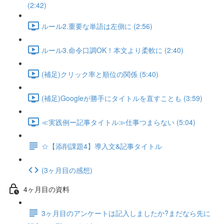
(2:42)
ルール2.重要な単語は左側に (2:56)
ルール3.命令口調OK！本文より柔軟に (2:40)
(補足)クリック率と順位の関係 (5:40)
(補足)Googleが勝手にタイトルを直すことも (3:59)
≪実践例ー記事タイトル≫仕事つまらない (5:04)
☆【添削課題4】導入文&記事タイトル
(3ヶ月目の感想)
4ヶ月目の資料
3ヶ月目のアンケートは記入しましたか?まだなら先に