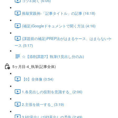
コツ3.聞く (6:05)
推敲実践例-「記事タイトル」の記事 (16:18)
(補足)Googleドキュメントで聞く方法 (4:16)
(課題前の補足)PREP法がはまるケース、はまらないケ
ース (5:17)
☆【添削課題7】執筆(1見出し分のみ)
5ヶ月目-4_執筆(記事全体)
【0】全体像 (0:54)
1.各見出しの役割を意識する_ (2:06)
2.主張を統一する_ (3:19)
3.H2見出しはH3見出しの予告 (2:49)