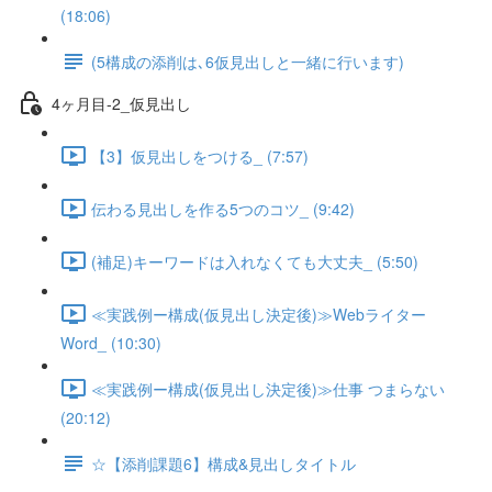
(18:06)
(5構成の添削は､6仮見出しと一緒に行います)
4ヶ月目-2_仮見出し
【3】仮見出しをつける_ (7:57)
伝わる見出しを作る5つのコツ_ (9:42)
(補足)キーワードは入れなくても大丈夫_ (5:50)
≪実践例ー構成(仮見出し決定後)≫Webライター
Word_ (10:30)
≪実践例ー構成(仮見出し決定後)≫仕事 つまらない
(20:12)
☆【添削課題6】構成&見出しタイトル