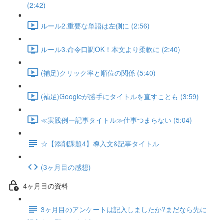
(2:42)
ルール2.重要な単語は左側に (2:56)
ルール3.命令口調OK！本文より柔軟に (2:40)
(補足)クリック率と順位の関係 (5:40)
(補足)Googleが勝手にタイトルを直すことも (3:59)
≪実践例ー記事タイトル≫仕事つまらない (5:04)
☆【添削課題4】導入文&記事タイトル
(3ヶ月目の感想)
4ヶ月目の資料
3ヶ月目のアンケートは記入しましたか?まだなら先に