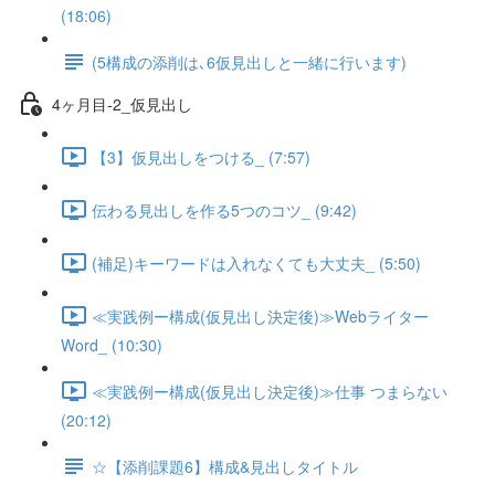
(18:06)
(5構成の添削は､6仮見出しと一緒に行います)
4ヶ月目-2_仮見出し
【3】仮見出しをつける_ (7:57)
伝わる見出しを作る5つのコツ_ (9:42)
(補足)キーワードは入れなくても大丈夫_ (5:50)
≪実践例ー構成(仮見出し決定後)≫Webライター
Word_ (10:30)
≪実践例ー構成(仮見出し決定後)≫仕事 つまらない
(20:12)
☆【添削課題6】構成&見出しタイトル