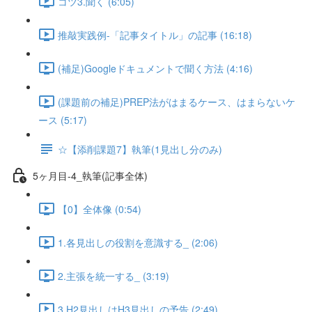
コツ3.聞く (6:05)
推敲実践例-「記事タイトル」の記事 (16:18)
(補足)Googleドキュメントで聞く方法 (4:16)
(課題前の補足)PREP法がはまるケース、はまらないケ
ース (5:17)
☆【添削課題7】執筆(1見出し分のみ)
5ヶ月目-4_執筆(記事全体)
【0】全体像 (0:54)
1.各見出しの役割を意識する_ (2:06)
2.主張を統一する_ (3:19)
3.H2見出しはH3見出しの予告 (2:49)