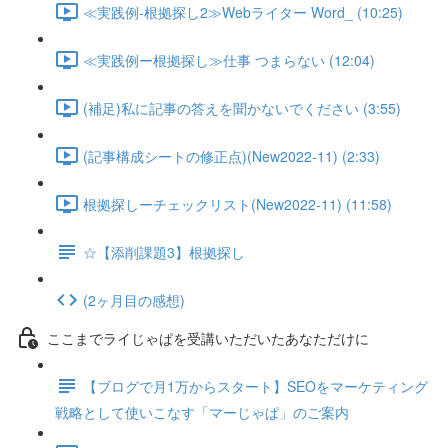
≪実践例-根拠探し2≫Webライター Word_ (10:25)
≪実践例ー根拠探し≫仕事 つまらない (12:04)
(補足)私に記事の答えを聞かないでください (3:55)
(記事構成シートの修正点)(New2022-11) (2:33)
根拠探しーチェックリスト(New2022-11) (11:58)
☆【添削課題3】根拠探し
(2ヶ月目の感想)
ここまでライじゃぱを受講いただいたあなただけに
【ブログで月1万からスタート】SEOをマーケティング
戦略として使いこなす「マーじゃぱ」のご案内