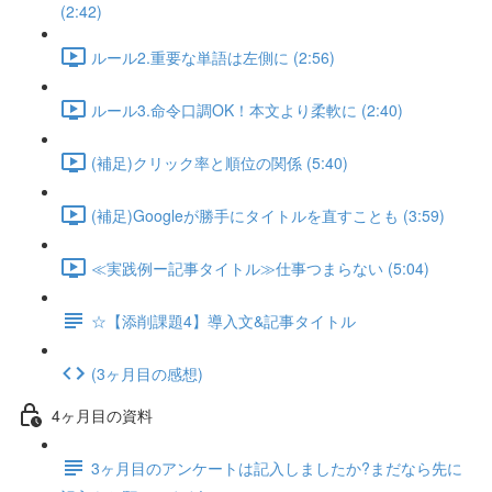
(2:42)
ルール2.重要な単語は左側に (2:56)
ルール3.命令口調OK！本文より柔軟に (2:40)
(補足)クリック率と順位の関係 (5:40)
(補足)Googleが勝手にタイトルを直すことも (3:59)
≪実践例ー記事タイトル≫仕事つまらない (5:04)
☆【添削課題4】導入文&記事タイトル
(3ヶ月目の感想)
4ヶ月目の資料
3ヶ月目のアンケートは記入しましたか?まだなら先に