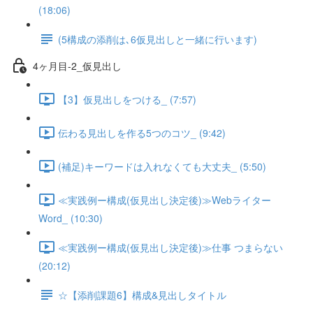
(18:06)
(5構成の添削は､6仮見出しと一緒に行います)
4ヶ月目-2_仮見出し
【3】仮見出しをつける_ (7:57)
伝わる見出しを作る5つのコツ_ (9:42)
(補足)キーワードは入れなくても大丈夫_ (5:50)
≪実践例ー構成(仮見出し決定後)≫Webライター
Word_ (10:30)
≪実践例ー構成(仮見出し決定後)≫仕事 つまらない
(20:12)
☆【添削課題6】構成&見出しタイトル