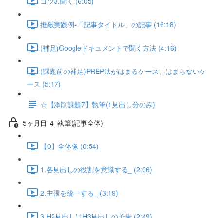
コツ3.聞く (6:05)
推敲実践例-「記事タイトル」の記事 (16:18)
(補足)Googleドキュメントで聞く方法 (4:16)
(課題前の補足)PREP法がはまるケース、はまらないケ
ース (5:17)
☆【添削課題7】執筆(1見出し分のみ)
5ヶ月目-4_執筆(記事全体)
【0】全体像 (0:54)
1.各見出しの役割を意識する_ (2:06)
2.主張を統一する_ (3:19)
3.H2見出しはH3見出しの予告 (2:49)