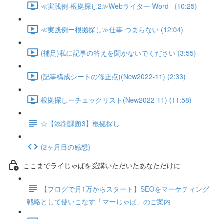
≪実践例-根拠探し2≫Webライター Word_ (10:25)
≪実践例ー根拠探し≫仕事 つまらない (12:04)
(補足)私に記事の答えを聞かないでください (3:55)
(記事構成シートの修正点)(New2022-11) (2:33)
根拠探しーチェックリスト(New2022-11) (11:58)
☆【添削課題3】根拠探し
(2ヶ月目の感想)
ここまでライじゃぱを受講いただいたあなただけに
【ブログで月1万からスタート】SEOをマーケティング
戦略として使いこなす「マーじゃぱ」のご案内